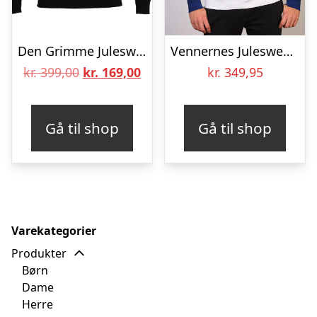
Den Grimme Julesweater – herre / mænd
Vennernes Julesweater – herre / mænd.
Den
Den
kr.
399,00
kr.
169,00
kr.
349,95
oprindelige
aktuelle
pris
pris
Gå til shop
Gå til shop
var:
er:
kr. 399,00.
kr. 169,00.
Varekategorier
Produkter
Børn
Dame
Herre