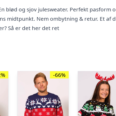
:En blød og sjov julesweater. Perfekt pasform 
stens midtpunkt. Nem ombytning & retur. Et af 
er? Så er det her det ret
2%
-66%