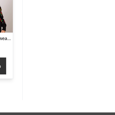
Den Glade Julesweater – dame / kvinder.
p