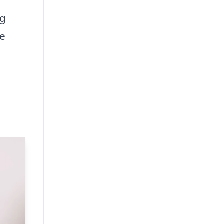
og
de