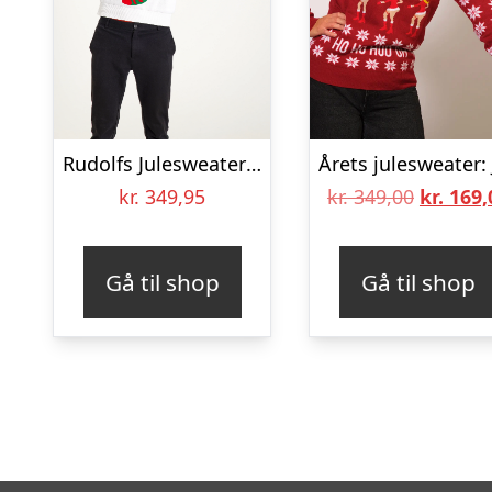
Rudolfs Julesweater Grøn – herre / mænd.
Den
kr.
349,95
kr.
349,00
kr.
169,
oprinde
pris
Gå til shop
Gå til shop
var:
kr. 349,