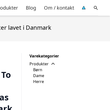
rodukter
Blog
Om / kontakt
ter lavet i Danmark
Varekategorier
Produkter
Børn
 To
Dame
Herre
as
ark