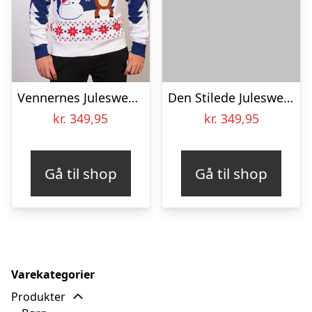
Vennernes Julesweater – herre / mænd.
Den Stilede Julesweater Beige – herre / mænd.
kr.
349,95
kr.
349,95
Gå til shop
Gå til shop
Varekategorier
Produkter