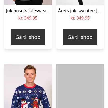
Julehusets Julesweater – herre / mænd
Årets julesweater: Julesweatshirt – herre / mænd. Ugly Christmas Sweater lavet i Danmark
kr.
349,95
kr.
349,95
Gå til shop
Gå til shop