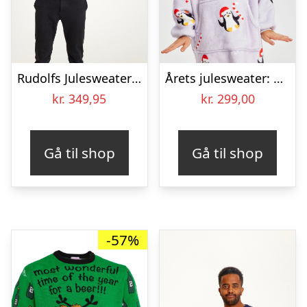
Rudolfs Julesweater Grøn – herre / mænd.
Årets julesweater: Penguin Dreamhoodie – Børn. Ugly Christmas Sweater lavet i Danmark
kr.
349,95
kr.
299,00
Gå til shop
Gå til shop
-57%