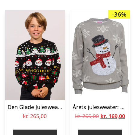
-36%
Den Glade Julesweater – Børn.
Årets julesweater: Den Søde Snemand. Ugly Christmas Sweater lavet i Danmark
Den
De
kr.
265,00
kr.
265,00
kr.
169,00
oprindelige
aktu
pris
pris