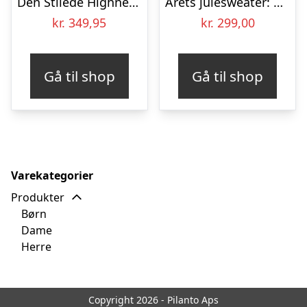
Den Stilede Highneck Julesweater – herre / mænd.
Årets julesweater: Crazy Dreamhoodie Rød – Børn. Ugly Christmas Sweater lavet i Danmark
kr.
349,95
kr.
299,00
Gå til shop
Gå til shop
Varekategorier
Produkter
Børn
Dame
Herre
Copyright 2026 - Pilanto Aps