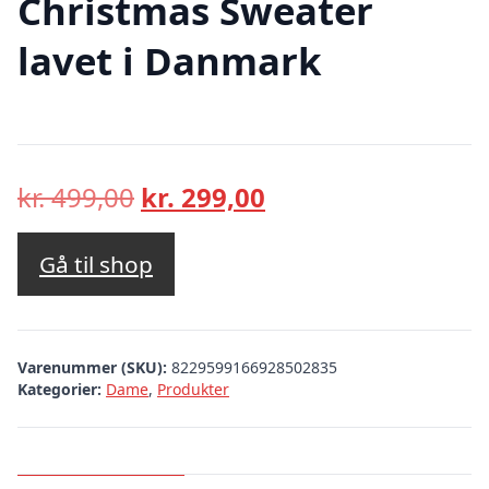
Christmas Sweater
lavet i Danmark
Den
Den
kr.
499,00
kr.
299,00
oprindelige
aktuelle
pris
pris
Gå til shop
var:
er:
kr. 499,00.
kr. 299,00.
Varenummer (SKU):
8229599166928502835
Kategorier:
Dame
,
Produkter