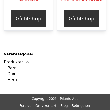
oprindelige
aktu
pris
pris
Gå til shop
Gå til shop
var:
er:
kr. 349,00.
kr. 
Varekategorier
Produkter
Børn
Dame
Herre
Copyright 2026 - Pilanto Aps
Forside
Om / kontakt
Blog
Betingelser