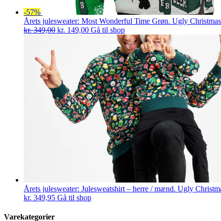
-57%
Årets julesweater: Most Wonderful Time Grøn. Ugly Christmas
Den
Den
kr.
349,00
kr.
149,00
Gå til shop
oprindelige
aktuelle
pris
pris
var:
er:
kr. 349,00.
kr. 149,00.
Årets julesweater: Julesweatshirt – herre / mænd. Ugly Christ
kr.
349,95
Gå til shop
Varekategorier