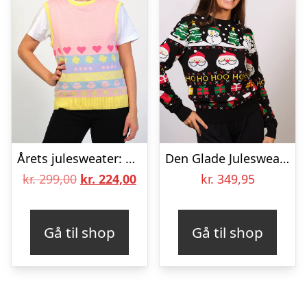
Årets julesweater: Påskevesten. Ugly Christmas Sweater lavet i Danmark
Den Glade Julesweater – dame / kvinder.
Den
Den
kr.
299,00
kr.
224,00
kr.
349,95
oprindelige
aktuelle
pris
pris
Gå til shop
Gå til shop
var:
er:
kr. 299,00.
kr. 224,00.