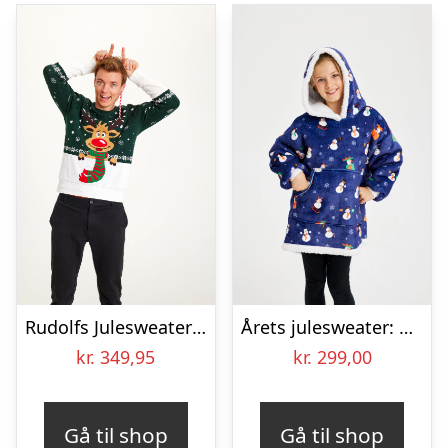
Rudolfs Julesweater Grøn – herre / mænd.
Årets julesweater: Snemand Dreamhoodie Blå – Børn. Ugly Christmas Sweater lavet i Danmark
kr.
349,95
kr.
299,00
Gå til shop
Gå til shop