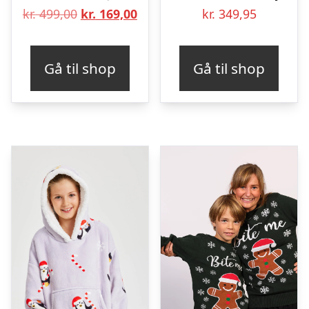
Den
Den
kr.
499,00
kr.
169,00
kr.
349,95
oprindelige
aktuelle
pris
pris
Gå til shop
Gå til shop
var:
er:
kr. 499,00.
kr. 169,00.