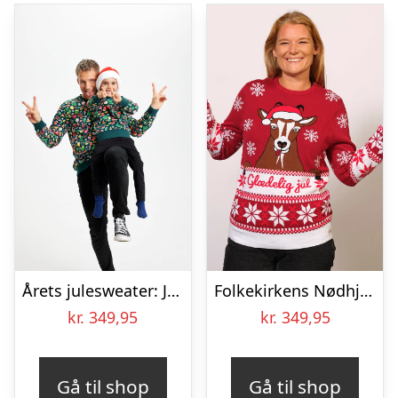
Årets julesweater: Julesweatshirt – herre / mænd. Ugly Christmas Sweater lavet i Danmark
Folkekirkens Nødhjælp Julesweater – dame / kvinder.
kr.
349,95
kr.
349,95
Gå til shop
Gå til shop