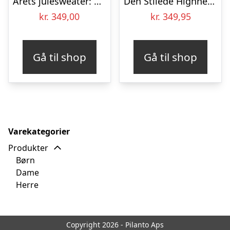
Årets julesweater: Bite Me – Børn. Ugly Christmas Sweater lavet i Danmark
Den Stilede Highneck Julesweater – herre / mænd.
kr.
349,00
kr.
349,95
Gå til shop
Gå til shop
Varekategorier
Produkter
Børn
Dame
Herre
Copyright 2026 - Pilanto Aps