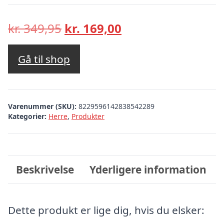
Den
Den
kr.
349,95
kr.
169,00
oprindelige
aktuelle
pris
pris
Gå til shop
var:
er:
kr. 349,95.
kr. 169,00.
Varenummer (SKU):
8229596142838542289
Kategorier:
Herre
,
Produkter
Beskrivelse
Yderligere information
Dette produkt er lige dig, hvis du elsker: