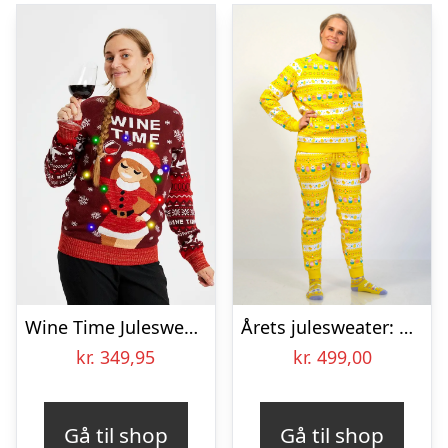
Wine Time Julesweater LED – dame / kvinder
Årets julesweater: Påskesæt Gul – dame / kvinder. Ugly Christmas Sweater lavet i Danmark
kr.
349,95
kr.
499,00
Gå til shop
Gå til shop