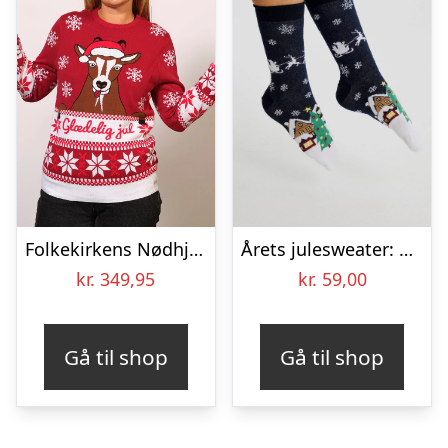
Folkekirkens Nødhjælp Julesweater – dame / kvinder.
Årets julesweater: Santa Claus Is Coming To Town Socks Navy. Ugly Christmas Sweater lavet i Danmark
kr.
349,95
kr.
59,00
Gå til shop
Gå til shop