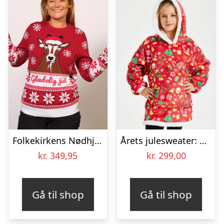
Folkekirkens Nødhjælp Julesweater – dame / kvinder.
Årets julesweater: Crazy Dreamhoodie Rød – Børn. Ugly Christmas Sweater lavet i Danmark
kr.
349,95
kr.
299,00
Gå til shop
Gå til shop