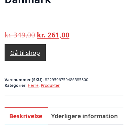
Den
Den
kr.
349,00
kr.
261,00
oprindelige
aktuelle
pris
pris
Gå til shop
var:
er:
kr. 349,00.
kr. 261,00.
Varenummer (SKU):
8229596759486585300
Kategorier:
Herre
,
Produkter
Beskrivelse
Yderligere information